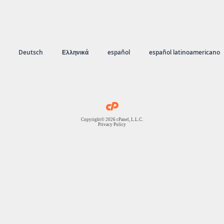
Deutsch
Ελληνικά
español
español latinoamericano
Copyright© 2026 cPanel, L.L.C.
Privacy Policy